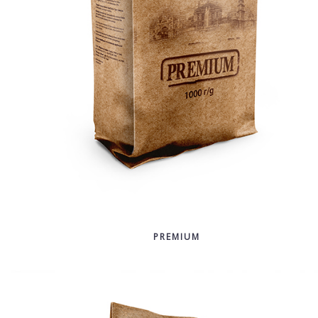
PREMIUM