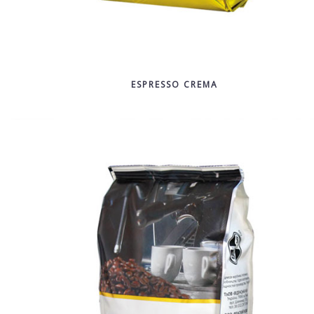
ESPRESSO CREMA