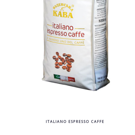
ITALIANO ESPRESSO CAFFE